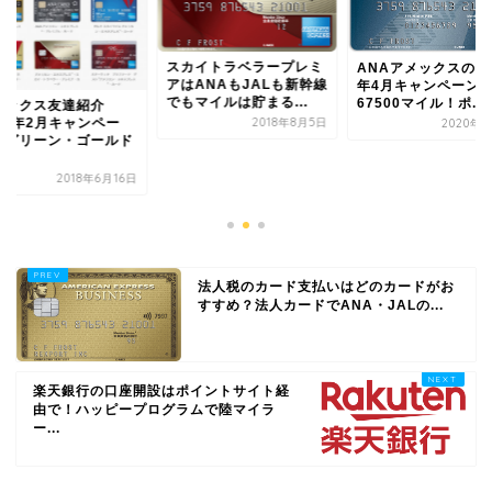
スカイトラベラープレミ
ANAアメックスの20
アはANAもJALも新幹線
年4月キャンペーン
でもマイルは貯まる...
67500マイル！ポ...
メックス友達紹介
2018年8月5日
019年2月キャンペー
2020年4
！グリーン・ゴールド
.
2018年6月16日
法人税のカード支払いはどのカードがお
すすめ？法人カードでANA・JALの...
楽天銀行の口座開設はポイントサイト経
由で！ハッピープログラムで陸マイラ
ー...