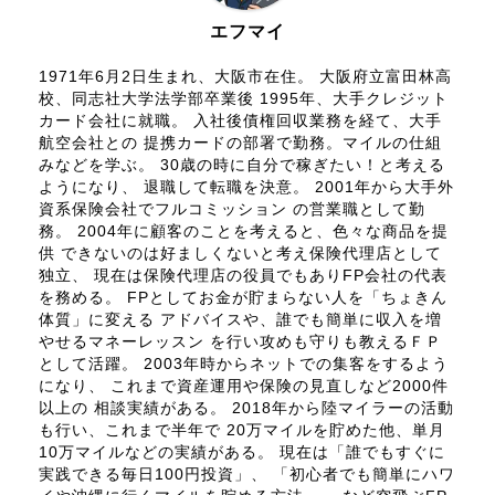
エフマイ
1971年6月2日生まれ、大阪市在住。 大阪府立富田林高
校、同志社大学法学部卒業後 1995年、大手クレジット
カード会社に就職。 入社後債権回収業務を経て、大手
航空会社との 提携カードの部署で勤務。マイルの仕組
みなどを学ぶ。 30歳の時に自分で稼ぎたい！と考える
ようになり、 退職して転職を決意。 2001年から大手外
資系保険会社でフルコミッション の営業職として勤
務。 2004年に顧客のことを考えると、色々な商品を提
供 できないのは好ましくないと考え保険代理店として
独立、 現在は保険代理店の役員でもありFP会社の代表
を務める。 FPとしてお金が貯まらない人を「ちょきん
体質」に変える アドバイスや、誰でも簡単に収入を増
やせるマネーレッスン を行い攻めも守りも教えるＦＰ
として活躍。 2003年時からネットでの集客をするよう
になり、 これまで資産運用や保険の見直しなど2000件
以上の 相談実績がある。 2018年から陸マイラーの活動
も行い、これまで半年で 20万マイルを貯めた他、単月
10万マイルなどの実績がある。 現在は「誰でもすぐに
実践できる毎日100円投資」、 「初心者でも簡単にハワ