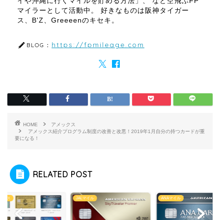
イや沖縄に行くマイルを貯める方法」、 など空飛ぶFP
マイラーとして活動中。 好きなものは阪神タイガー
ス、B'Z、Greeeenのキセキ。
https://fpmileage.com
BLOG：
HOME
アメックス
アメックス紹介プログラム制度の改善と改悪！2019年1月自分の持つカードが重
要になる！
RELATED POST
ックス
JALマイル
ANAマイル