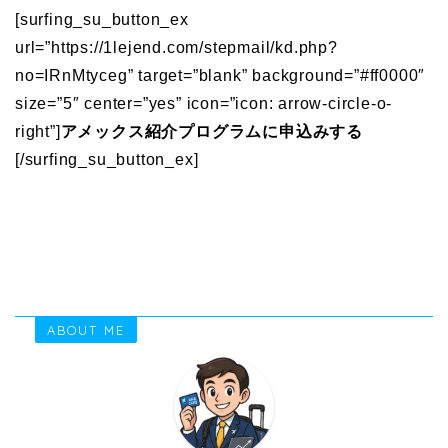
[surfing_su_button_ex
url=”https://1lejend.com/stepmail/kd.php?
no=IRnMtyceg” target=”blank” background=”#ff0000″
size=”5″ center=”yes” icon=”icon: arrow-circle-o-
right”]
アメックス紹介プログラムに申込みする
[/surfing_su_button_ex]
ABOUT ME