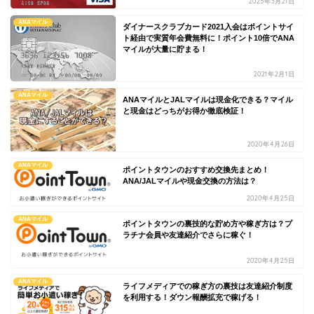
2025年3月21日
ANAマイル
ダイナースクラブカード2021入会はポイントサイ
ト経由で実質年会費無料に！ポイント10倍でANA
マイルが大量に貯まる！
2021年2月1日
ANAマイル
ANAマイルとJALマイルは現金化できる？マイル
と現金はどっちがお得か徹底検証！
2020年4月26日
ANAマイル
ポイントタウンのおすすめ交換先まとめ！
ANA/JALマイルや現金交換の方法は？
2020年4月25日
ANAマイル
ポイントタウンの裏技的な貯め方や稼ぎ方は？プ
ラチナ会員や友達紹介でさらに稼ぐ！
2020年4月25日
ANAマイル
ライフメディアでの稼ぎ方の裏技は友達紹介制度
を利用する！ダウン報酬拡充で稼げる！