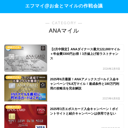
エフマイ@お金とマイルの作戦会議
― CATEGORY ―
ANAマイル
ANAマイル
【2月中限定】ANAダイナース最大122,000マイル
＋年会費3300円お得！3月値上げ前ラストチャン
ス
2026年2月9日
ANAマイル
2025年6月最新！ANAアメックスゴールド入会キ
ャンペーンで6.8万マイル！達成条件と180万円利
用の攻略法を完全解説
2025年6月8日
ANAマイル
2025年3月エポスカード入会キャンペーン！ポイ
ントサイトと紹介キャンペーンは併用できない