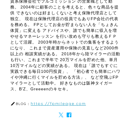
資系保険会社でフルコミッション の営業職として勤
務。 2004年に顧客のことを考えると、色々な商品を提
供 できないのは好ましくないと考え保険代理店として
独立、 現在は保険代理店の役員でもありFP会社の代表
を務める。 FPとしてお金が貯まらない人を「ちょきん
体質」に変える アドバイスや、誰でも簡単に収入を増
やせるマネーレッスン を行い攻めも守りも教えるＦＰ
として活躍。 2003年時からネットでの集客をするよう
になり、 これまで資産運用や保険の見直しなど2000件
以上の 相談実績がある。 2018年から陸マイラーの活動
も行い、これまで半年で 20万マイルを貯めた他、単月
10万マイルなどの実績がある。 現在は「誰でもすぐに
実践できる毎日100円投資」、 「初心者でも簡単にハワ
イや沖縄に行くマイルを貯める方法」、 など空飛ぶFP
マイラーとして活動中。 好きなものは阪神タイガー
ス、B'Z、Greeeenのキセキ。
https://fpmileage.com
BLOG：