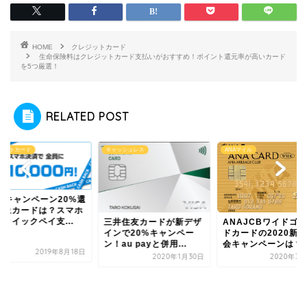
HOME
クレジットカード
生命保険料はクレジットカード支払いがおすすめ！ポイント還元率が高いカード
を5つ厳選！
RELATED POST
ッシュレス
ANAマイル
クレジットカード
井住友カードが新デザ
ANAJCBワイドゴール
ンで20%キャンペー
ドカードの2020新規入
au payと併用...
会キャンペーンは？...
2020年1月30日
2020年3月25日
JCBキャンペーン2
元対象カードは？ス
決済クイックペイ支..
2019年8