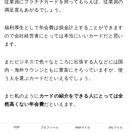
従業員にプラチナカードを持ってもらえば、従業員の
満足度もあがるでしょう。
福利厚生として年会費は損金計上することができます
ので会社経営者にとっては本当にいいカードだと思い
ます。
またビジネスで色々なところに出張する人などには国
内・海外ラウンジともに豊富にそろっていますが、使
う人を選ぶカードだといえるでしょう。
また私のように
カードの紹介をできる人にとっては全
然高くない年会費
だといえます。
還元率はアメックスのプロパー同様1%は残念
TOP
プロフィール
ANAマイル
JALマイル