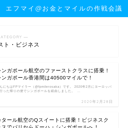
エフマイ@お金とマイルの作戦会議
CATEGORY ―
スト・ビジネス
シンガポール航空のファーストクラスに搭乗！
シンガポール香港間は40500マイルで！
んにちはFPマイラー（@fpmilerosaka）です。 2020年2月にヨーロッパ
行った帰りの便でシンガポールを経由しました。 …
2020年2月28日
カタール航空のQスイートに搭乗！ビジネスク
ラスでパリからドーハ・シンガポールへ！