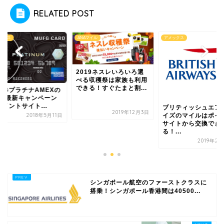
RELATED POST
ックス
ANAマイル
アメックス
2019ネスレいろいろ選
べる収穫祭は家族も利用
できる！すぐたまと割...
UFGプラチナAMEXの
019最新キャンペーン
イントサイト...
ブリティッシュエア
2019年12月3日
イズのマイルはポイ
2018年5月11日
サイトから交換でき
る！...
2019年2
シンガポール航空のファーストクラスに
搭乗！シンガポール香港間は40500...