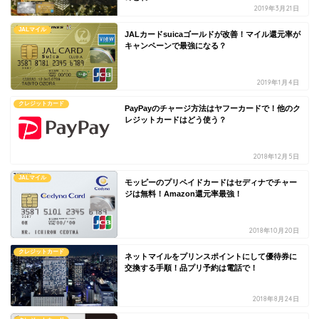
2019年3月21日
JALマイル
JALカードsuicaゴールドが改善！マイル還元率が
キャンペーンで最強になる？
2019年1月4日
クレジットカード
PayPayのチャージ方法はヤフーカードで！他のク
レジットカードはどう使う？
2018年12月5日
JALマイル
モッピーのプリペイドカードはセディナでチャー
ジは無料！Amazon還元率最強！
2018年10月20日
クレジットカード
ネットマイルをプリンスポイントにして優待券に
交換する手順！品プリ予約は電話で！
2018年8月24日