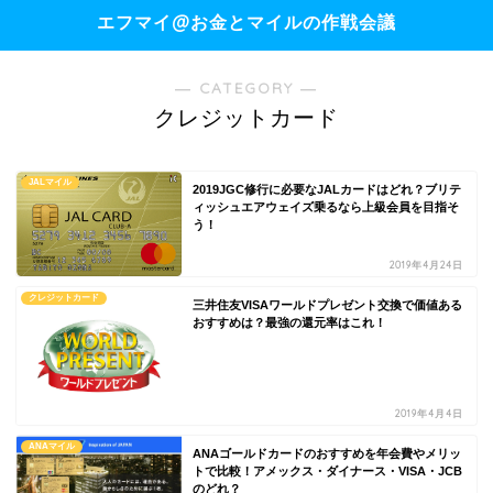
エフマイ@お金とマイルの作戦会議
― CATEGORY ―
クレジットカード
JALマイル
2019JGC修行に必要なJALカードはどれ？ブリテ
ィッシュエアウェイズ乗るなら上級会員を目指そ
う！
2019年4月24日
クレジットカード
三井住友VISAワールドプレゼント交換で価値ある
おすすめは？最強の還元率はこれ！
2019年4月4日
ANAマイル
ANAゴールドカードのおすすめを年会費やメリッ
トで比較！アメックス・ダイナース・VISA・JCB
のどれ？