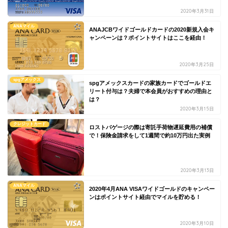
2020年3月31日
ANAマイル
ANAJCBワイドゴールドカードの2020新規入会キ
ャンペーンは？ポイントサイトはここを経由！
2020年3月25日
spgアメックス
spgアメックスカードの家族カードでゴールドエ
リート付与は？夫婦で本会員がおすすめの理由と
は？
2020年3月15日
クレジットカード
ロストバゲージの際は寄託手荷物遅延費用の補償
で！保険金請求をして1週間で約10万円出た実例
2020年3月13日
ANAマイル
2020年4月ANA VISAワイドゴールドのキャンペー
ンはポイントサイト経由でマイルを貯める！
2020年3月10日