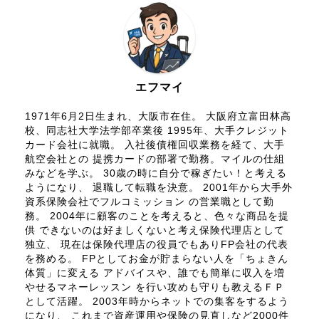
エフマイ
1971年6月2日生まれ、大阪市在住。 大阪府立富田林高
校、同志社大学法学部卒業後 1995年、大手クレジット
カード会社に就職。 入社後債権回収業務を経て、大手
航空会社との 提携カードの部署で勤務。マイルの仕組
みなどを学ぶ。 30歳の時に自分で稼ぎたい！と考える
ようになり、 退職して転職を決意。 2001年から大手外
資系保険会社でフルコミッション の営業職として勤
務。 2004年に顧客のことを考えると、色々な商品を提
供 できないのは好ましくないと考え保険代理店として
独立、 現在は保険代理店の役員でもありFP会社の代表
を務める。 FPとしてお金が貯まらない人を「ちょきん
体質」に変える アドバイスや、誰でも簡単に収入を増
やせるマネーレッスン を行い攻めも守りも教えるＦＰ
として活躍。 2003年時からネットでの集客をするよう
になり、 これまで資産運用や保険の見直しなど2000件