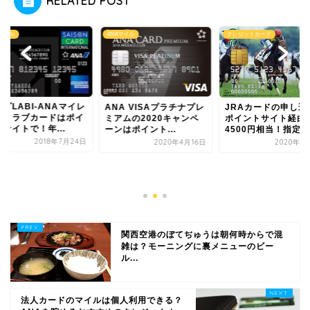
RELATED POST
Aマイル
ANAマイル
クレジットカード
ダLABI-ANAマイレ
ANA VISAプラチナプレ
JRAカードの申し込
ジクラブカードはポイ
ミアムの2020キャンペ
ポイントサイト経由
サイトで！年...
ーンはポイント...
4500円相当！指定席.
2018年7月24日
2020年4月16日
2020年1
関西空港のぼてぢゅうは朝何時からで混
雑は？モーニングに裏メニューのビー
ル...
法人カードのマイルは個人利用できる？