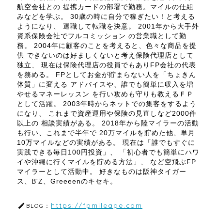
航空会社との 提携カードの部署で勤務。マイルの仕組
みなどを学ぶ。 30歳の時に自分で稼ぎたい！と考える
ようになり、 退職して転職を決意。 2001年から大手外
資系保険会社でフルコミッション の営業職として勤
務。 2004年に顧客のことを考えると、色々な商品を提
供 できないのは好ましくないと考え保険代理店として
独立、 現在は保険代理店の役員でもありFP会社の代表
を務める。 FPとしてお金が貯まらない人を「ちょきん
体質」に変える アドバイスや、誰でも簡単に収入を増
やせるマネーレッスン を行い攻めも守りも教えるＦＰ
として活躍。 2003年時からネットでの集客をするよう
になり、 これまで資産運用や保険の見直しなど2000件
以上の 相談実績がある。 2018年から陸マイラーの活動
も行い、これまで半年で 20万マイルを貯めた他、単月
10万マイルなどの実績がある。 現在は「誰でもすぐに
実践できる毎日100円投資」、 「初心者でも簡単にハワ
イや沖縄に行くマイルを貯める方法」、 など空飛ぶFP
マイラーとして活動中。 好きなものは阪神タイガー
ス、B'Z、Greeeenのキセキ。
https://fpmileage.com
BLOG：