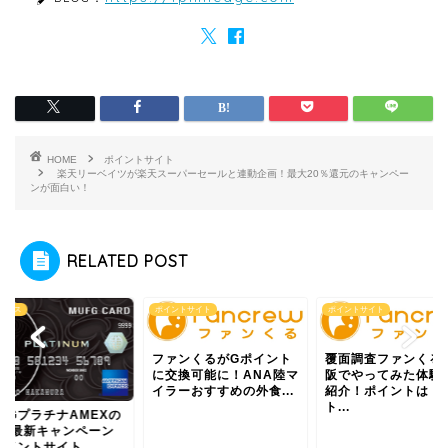
HOME
ポイントサイト
楽天リーベイツが楽天スーパーセールと連動企画！最大20％還元のキャンペー
ンが面白い！
RELATED POST
ックス
ポイントサイト
ポイントサイト
ファンくるがGポイント
覆面調査ファンくる
に交換可能に！ANA陸マ
阪でやってみた体験
イラーおすすめの外食...
紹介！ポイントはド
ト...
UFGプラチナAMEXの
019最新キャンペーン
イントサイト...