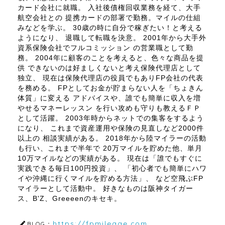
カード会社に就職。 入社後債権回収業務を経て、大手
航空会社との 提携カードの部署で勤務。マイルの仕組
みなどを学ぶ。 30歳の時に自分で稼ぎたい！と考える
ようになり、 退職して転職を決意。 2001年から大手外
資系保険会社でフルコミッション の営業職として勤
務。 2004年に顧客のことを考えると、色々な商品を提
供 できないのは好ましくないと考え保険代理店として
独立、 現在は保険代理店の役員でもありFP会社の代表
を務める。 FPとしてお金が貯まらない人を「ちょきん
体質」に変える アドバイスや、誰でも簡単に収入を増
やせるマネーレッスン を行い攻めも守りも教えるＦＰ
として活躍。 2003年時からネットでの集客をするよう
になり、 これまで資産運用や保険の見直しなど2000件
以上の 相談実績がある。 2018年から陸マイラーの活動
も行い、これまで半年で 20万マイルを貯めた他、単月
10万マイルなどの実績がある。 現在は「誰でもすぐに
実践できる毎日100円投資」、 「初心者でも簡単にハワ
イや沖縄に行くマイルを貯める方法」、 など空飛ぶFP
マイラーとして活動中。 好きなものは阪神タイガー
ス、B'Z、Greeeenのキセキ。
https://fpmileage.com
BLOG：