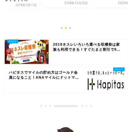
2018年12月15日
2020年2
2018年5月11日
2019ネスレいろいろ選べる収穫祭は家
族も利用できる！すぐたまと割引で9...
ハピタスでマイルの貯め方はゴールド会
員になること！ANAマイルにドットマ...