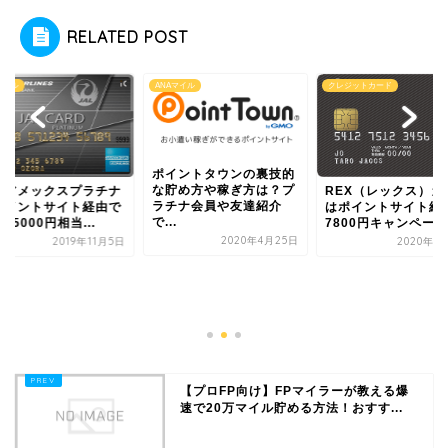
RELATED POST
マイル
ANAマイル
クレジットカード
ポイントタウンの裏技的
な貯め方や稼ぎ方は？プ
ALアメックスプラチナ
REX（レックス）カ
ラチナ会員や友達紹介
ポイントサイト経由で
はポイントサイト経
で...
45000円相当...
7800円キャンペー...
2020年4月25日
2019年11月5日
2020年4
【プロFP向け】FPマイラーが教える爆
速で20万マイル貯める方法！おすす...