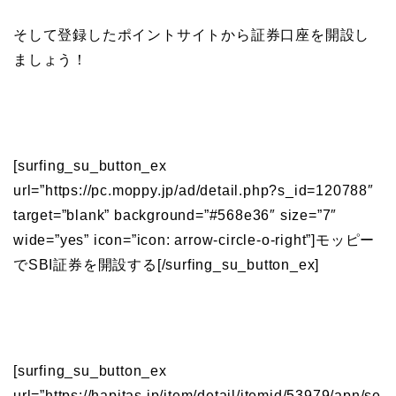
そして登録したポイントサイトから証券口座を開設し
ましょう！
[surfing_su_button_ex
url=”https://pc.moppy.jp/ad/detail.php?s_id=120788″
target=”blank” background=”#568e36″ size=”7″
wide=”yes” icon=”icon: arrow-circle-o-right”]モッピー
でSBI証券を開設する[/surfing_su_button_ex]
[surfing_su_button_ex
url=”https://hapitas.jp/item/detail/itemid/53979/apn/se