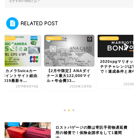
おすすめの理由とは？
RELATED POST
ジットカード
ANAマイル
spgアメックス
2020spgマリオッ
チナチャレンジは電
ックカメラSuicaカー
【2月中限定】ANAダイ
で！達成条件と来年..
はポイントサイト経由
ナース最大122,000マイ
2019最新キ...
ル＋年会費33...
2020年1
2019年8月14日
2026年2月9日
ロストバゲージの際は寄託手荷物遅延費
用の補償で！保険金請求をして1週間
で...