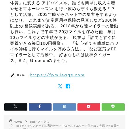
体質」に変える アドバイスや、誰でも簡単に収入を増
やせるマネーレッスン を行い攻めも守りも教えるＦＰ
として活躍。 2003年時からネットでの集客をするよう
になり、 これまで資産運用や保険の見直しなど2000件
以上の 相談実績がある。 2018年から陸マイラーの活動
も行い、これまで半年で 20万マイルを貯めた他、単月
10万マイルなどの実績がある。 現在は「誰でもすぐに
実践できる毎日100円投資」、 「初心者でも簡単にハワ
イや沖縄に行くマイルを貯める方法」、 など空飛ぶFP
マイラーとして活動中。 好きなものは阪神タイガー
ス、B'Z、Greeeenのキセキ。
https://fpmileage.com
BLOG：
HOME
spgアメックス
spgアメックスカードの家族カードでゴールドエリート付与は？夫婦で本会員が