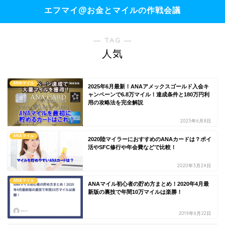
エフマイ@お金とマイルの作戦会議
― TAG ―
人気
ANAマイル
2025年6月最新！ANAアメックスゴールド入会キ
ャンペーンで6.8万マイル！達成条件と180万円利
用の攻略法を完全解説
2025年6月8日
ANAマイル
2020陸マイラーにおすすめのANAカードは？ポイ
活やSFC修行や年会費などで比較！
2020年3月24日
ANAマイル
ANAマイル初心者の貯め方まとめ！2020年4月最
新版の裏技で年間10万マイルは楽勝！
2019年6月22日