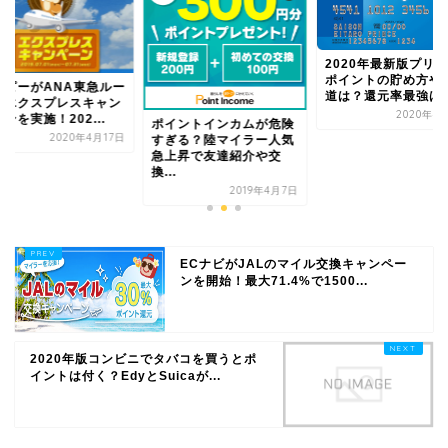
2020年最新版プリ
ポイントの貯め方や
ッピーがANA東急ルー
道は？還元率最強は宿.
のエクスプレスキャン
2020年4
ンを実施！202...
ポイントインカムが危険
2020年4月17日
すぎる？陸マイラー人気
急上昇で友達紹介や交
換...
2019年4月7日
ECナビがJALのマイル交換キャンペー
ンを開始！最大71.4%で1500...
2020年版コンビニでタバコを買うとポ
イントは付く？EdyとSuicaが...