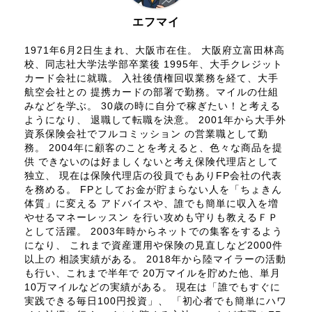
エフマイ
1971年6月2日生まれ、大阪市在住。 大阪府立富田林高
校、同志社大学法学部卒業後 1995年、大手クレジット
カード会社に就職。 入社後債権回収業務を経て、大手
航空会社との 提携カードの部署で勤務。マイルの仕組
みなどを学ぶ。 30歳の時に自分で稼ぎたい！と考える
ようになり、 退職して転職を決意。 2001年から大手外
資系保険会社でフルコミッション の営業職として勤
務。 2004年に顧客のことを考えると、色々な商品を提
供 できないのは好ましくないと考え保険代理店として
独立、 現在は保険代理店の役員でもありFP会社の代表
を務める。 FPとしてお金が貯まらない人を「ちょきん
体質」に変える アドバイスや、誰でも簡単に収入を増
やせるマネーレッスン を行い攻めも守りも教えるＦＰ
として活躍。 2003年時からネットでの集客をするよう
になり、 これまで資産運用や保険の見直しなど2000件
以上の 相談実績がある。 2018年から陸マイラーの活動
も行い、これまで半年で 20万マイルを貯めた他、単月
10万マイルなどの実績がある。 現在は「誰でもすぐに
実践できる毎日100円投資」、 「初心者でも簡単にハワ