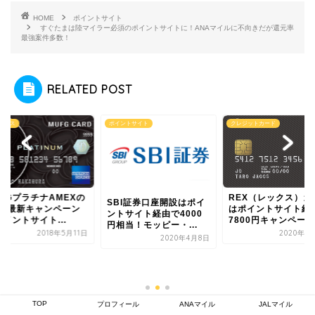
HOME
ポイントサイト
すぐたまは陸マイラー必須のポイントサイトに！ANAマイルに不向きだが還元率
最強案件多数！
RELATED POST
ックス
ポイントサイト
クレジットカード
UFGプラチナAMEXの
REX（レックス）カ
SBI証券口座開設はポイ
019最新キャンペーン
はポイントサイト経
ントサイト経由で4000
イントサイト...
7800円キャンペー...
円相当！モッピー・...
2018年5月11日
2020年4
2020年4月8日
TOP
プロフィール
ANAマイル
JALマイル