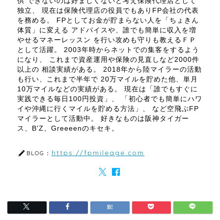
供 できないのは好ましくないと考え保険代理店として
独立、 現在は保険代理店の役員でもありFP会社の代表
を務める。 FPとしてお金が貯まらない人を「ちょきん
体質」に変える アドバイスや、誰でも簡単に収入を増
やせるマネーレッスン を行い攻めも守りも教えるＦＰ
として活躍。 2003年時からネットでの集客をするよう
になり、 これまで資産運用や保険の見直しなど2000件
以上の 相談実績がある。 2018年から陸マイラーの活動
も行い、これまで半年で 20万マイルを貯めた他、単月
10万マイルなどの実績がある。 現在は「誰でもすぐに
実践できる毎日100円投資」、 「初心者でも簡単にハワ
イや沖縄に行くマイルを貯める方法」、 など空飛ぶFP
マイラーとして活動中。 好きなものは阪神タイガー
ス、B'Z、Greeeenのキセキ。
https://fpmileage.com
BLOG：